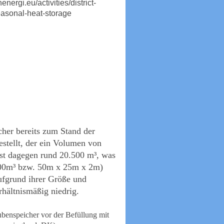
nenergi.eu/activities/district-
easonal-heat-storage
her bereits zum Stand der
estellt, der ein Volumen von
sst dagegen rund 20.500 m³, was
00m³ bzw. 50m x 25m x 2m)
ufgrund ihrer Größe und
rhältnismäßig niedrig.
ubenspeicher vor der Befüllung mit