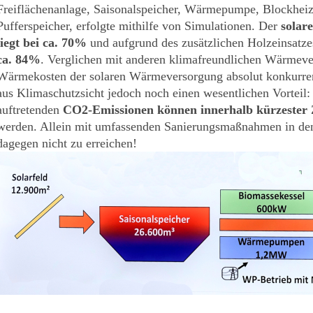
Freiflächenanlage, Saisonalspeicher, Wärmepumpe, Blockheiz
Pufferspeicher, erfolgte mithilfe von Simulationen. Der
solar
liegt bei ca. 70%
und aufgrund des zusätzlichen Holzeinsatz
ca. 84%
. Verglichen mit anderen klimafreundlichen Wärmeve
Wärmekosten der solaren Wärmeversorgung absolut konkurrenz
aus Klimaschutzsicht jedoch noch einen wesentlichen Vorteil
auftretenden
CO2-Emissionen können
innerhalb kürzester
werden. Allein mit umfassenden Sanierungsmaßnahmen in den
dagegen nicht zu erreichen!