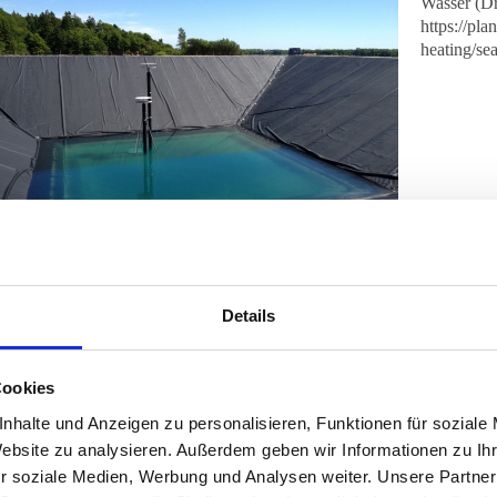
Wasser (D
https://plan
heating/sea
Details
Der Saisonalspeicher in Bracht wird im aktuellen Konzept au
solarthermischen Freiflächenanlage
(Kollektorfläche ca. 12
Solaranlagen dieser Größenordnung gehören schon zum Stan
Cookies
allem in Dänemark häufig in der Fernwärmeversorgung zum E
nhalte und Anzeigen zu personalisieren, Funktionen für soziale
einer
Wärmepumpe
, die den saisonalen Wärmespeicher als 
Website zu analysieren. Außerdem geben wir Informationen zu I
Auskühlung des Speichers deutlich verbessert, so dass dieser 
r soziale Medien, Werbung und Analysen weiter. Unsere Partner
Nutzung der Wärmepumpe erfordert eine möglichst kostengüns