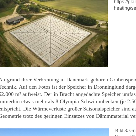
https://pla
heating/s
Aufgrund ihrer Verbreitung in Dänemark gehören Grubenspeic
Technik. Auf den Fotos ist der Speicher in Dronninglund darg
62.000 m³ aufweist. Der in Bracht angedachte Speicher umfa
immerhin etwas mehr als 8 Olympia-Schwimmbecken (je 2.5
entspricht. Die Wärmeverluste großer Saisonalspeicher sind a
Geometrie trotz des geringen Einsatzes von Dämmmaterial ve
Bild 3: Gr