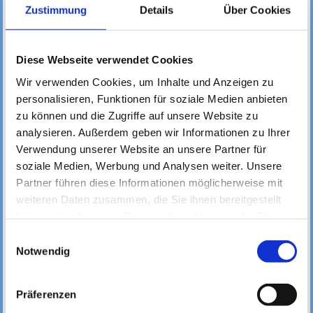
GRUNDBUCHAUSZUG. (10 % bei
Zustimmung
Details
Über Cookies
Häusern mit Einliegerwohnung)
C) Kann man den
Einkommensbonus
Diese Webseite verwendet Cookies
(i)
beantragen, also insgesamt 70%,
Wir verwenden Cookies, um Inhalte und Anzeigen zu
geht die Beantragung in einem Schritt.
personalisieren, Funktionen für soziale Medien anbieten
Allerdings werden hier
zu können und die Zugriffe auf unsere Website zu
analysieren. Außerdem geben wir Informationen zu Ihrer
EINKOMMENSTEUERBESCHEIDE aus
Verwendung unserer Website an unsere Partner für
dem 2. und 3. Jahr vor der
soziale Medien, Werbung und Analysen weiter. Unsere
Antragstellung benötigt. Dies ist bei
Partner führen diese Informationen möglicherweise mit
weiteren Daten zusammen, die Sie ihnen bereitgestellt
Personen, die seit Jahren keine
haben oder die sie im Rahmen Ihrer Nutzung der Dienste
Steuererklärung mehr abgegeben
gesammelt haben.
Einwilligungsauswahl
haben, ein kleines Problem. In diesen
Notwendig
Fällen müssen beim Finanzamt die
Einkommensteuerbescheide der
Präferenzen